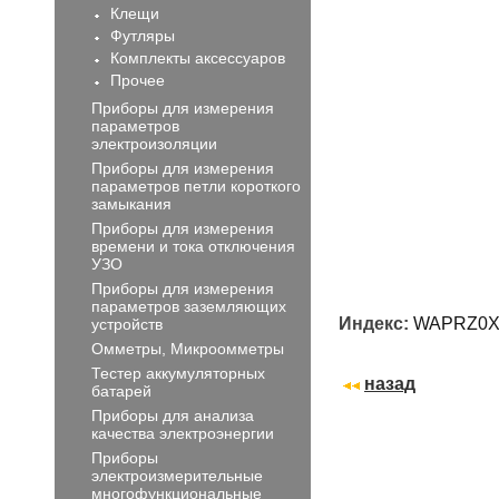
Клещи
Футляры
Комплекты аксессуаров
Прочее
Приборы для измерения
параметров
электроизоляции
Приборы для измерения
параметров петли короткого
замыкания
Приборы для измерения
времени и тока отключения
УЗО
Приборы для измерения
параметров заземляющих
Индекс:
WAPRZ0X
устройств
Омметры, Микроомметры
Тестер аккумуляторных
назад
батарей
Приборы для анализа
качества электроэнергии
Приборы
электроизмерительные
многофункциональные