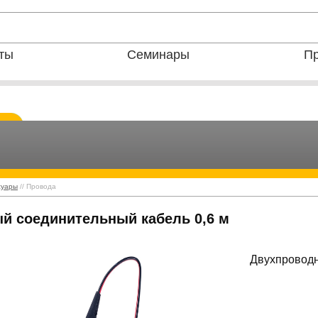
ты
Семинары
Пр
суары
// Провода
й соединительный кабель 0,6 м
Двухпроводн