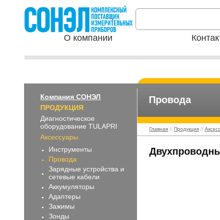
О компании
Контак
Компания СОНЭЛ
Провода
ПРОДУКЦИЯ
Диагностическое
оборудование TULAPRI
Главная
//
Продукция
//
Аксес
Аксессуары
Инструменты
Двухпроводны
Провода
Зарядные устройства и
сетевые кабели
Аккумуляторы
Адаптеры
Зажимы
Зонды