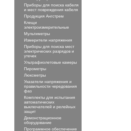
Приборы для поиска кабеля
и мест повреждения кабеля
Продукция Ангстрем
Клещи
электроизмерительные
Мультиметры
Измерители напряжения
Приборы для поиска мест
электрических разрядов и
утечек
Ультрафиолетовые камеры
Пирометры
Люксметры
Указатели напряжения и
правильности чередования
фаз
Комплекты для испытания
автоматических
выключателей и релейных
защит
Демонстрационное
оборудование
Программное обеспечение