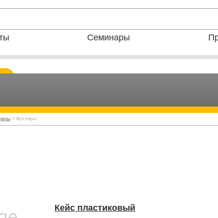
ты
Семинары
Пр
уары
// Футляры
Кейс пластиковый