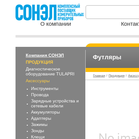
О компании
Контак
Компания СОНЭЛ
Футляры
ПРОДУКЦИЯ
Диагностическое
оборудование TULAPRI
Главная
//
Продукция
//
Аксесс
Аксессуары
Инструменты
Футляры
Провода
Зарядные устройства и
сетевые кабели
Аккумуляторы
Адаптеры
Зажимы
Зонды
Клещи