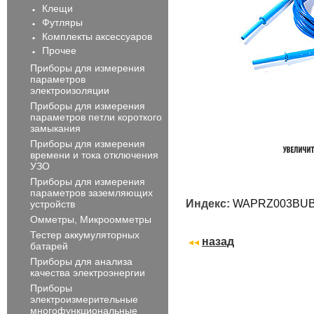
Клещи
Футляры
Комплекты аксессуаров
Прочее
Приборы для измерения
параметров
электроизоляции
Приборы для измерения
параметров петли короткого
замыкания
Приборы для измерения
времени и тока отключения
УЗО
Приборы для измерения
параметров заземляющих
Индекс:
WAPRZ003BUB
устройств
Омметры, Микроомметры
Тестер аккумуляторных
назад
батарей
Приборы для анализа
качества электроэнергии
Приборы
электроизмерительные
многофункциональные