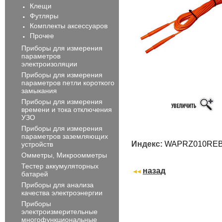
Клещи
Футляры
Комплекты аксессуаров
Прочее
Приборы для измерения
параметров
электроизоляции
Приборы для измерения
параметров петли короткого
замыкания
Приборы для измерения
времени и тока отключения
УЗО
Приборы для измерения
параметров заземляющих
Индекс:
WAPRZ010RE
устройств
Омметры, Микроомметры
Тестер аккумуляторных
назад
батарей
Приборы для анализа
качества электроэнергии
Приборы
электроизмерительные
многофункциональные