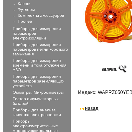
Клещи
Футляры
Комплекты аксессуаров
Прочее
Приборы для измерения
параметров
электроизоляции
Приборы для измерения
параметров петли короткого
замыкания
Приборы для измерения
времени и тока отключения
УЗО
Приборы для измерения
параметров заземляющих
устройств
Омметры, Микроомметры
Индекс:
WAPRZ050YE
Тестер аккумуляторных
батарей
назад
Приборы для анализа
качества электроэнергии
Приборы
электроизмерительные
многофункциональные