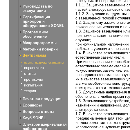
в результате повреждения изо
1.1.1. Защитное заземление 
Руководства по
частей электроустановок с «з
экслуатации
1.1.2. Зануление следует вы
Сертификация
с заземленной точкой источни
приборов и
1.2. Защитному заземлению и
оборудования SONEL
прикосновения человека и не
1.3. Защитное заземление или
Программное
при номинальном напряжении 3
обеспечение
случаях;
Микропрограммы
при номинальном напряжении от
работах в условиях с повышен
Методики поверки
1.4. В качестве заземляющих
Центр знаний
естественные заземлители.
При использовании железобет
нормы, правила, стандарты
естественных заземлителей и
справочник
искусственных заземлителей,
статьи
проводников заземления внут
их в качестве заземляющих у
протоколы
а в железобетонных конструк
испытания
электрического и технологичес
теория
1.5. Допустимые напряжения 
обеспечены в любое время го
Печатная продукция
1.6. Заземляющее устройство
Брошюры
назначений и напряжений, до
электроустановок.
Вопросы-ответы
1.7. В качестве заземляющих
Клуб SONEL
предназначенные для этой це
и электромонтажные конструк
Электроизмерительная
использоваться нулевые рабо
лаборатория