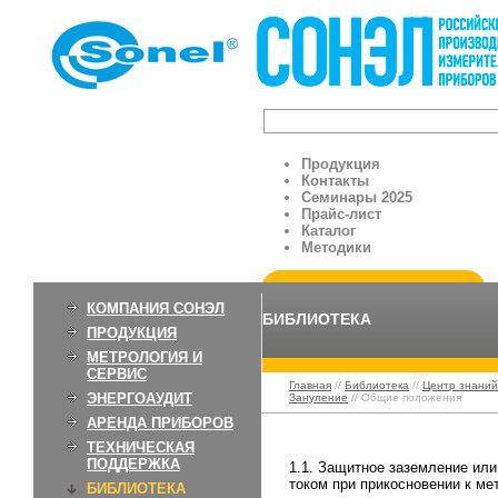
Продукция
Контакты
Семинары 2025
Прайс-лист
Каталог
Методики
КОМПАНИЯ СОНЭЛ
БИБЛИОТЕКА
ПРОДУКЦИЯ
МЕТРОЛОГИЯ И
СЕРВИС
Главная
//
Библиотека
//
Центр знаний
ЭНЕРГОАУДИТ
Зануление
// Общие положения
АРЕНДА ПРИБОРОВ
Общие положения
ТЕХНИЧЕСКАЯ
ПОДДЕРЖКА
1.1. Защитное заземление ил
током при прикосновении к м
БИБЛИОТЕКА