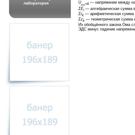
U
— напряжение между на
лаборатория
+&
mn
ΣE
— алгебраическая сумма в
i
Σr
— арифметическая сумма в
k
Σz
— геометрическая сумма в
k
Из обобщённого закона Ома сл
ЭДС минус падение напряжени