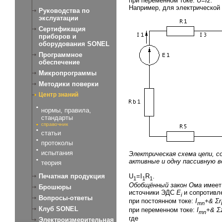
при переменном токе:
U=Iz.
Например, для электрической 
Руководства по
экслуатации
Сертификация
приборов и
оборудования SONEL
Программное
обеспечение
Микропрограммы
Методики поверки
Центр знаний
нормы, правила,
стандарты
справочник
статьи
протоколы
испытания
Электрическая схема цепи, с
активные и одну пассивную в
теория
Печатная продукция
U
=I
R
.
1
1
1
Обобщённый закон Ома
имеет 
Брошюры
источники ЭДС
E
и сопротивл
i
Вопросы-ответы
при постоянном токе:
I
+&
Σr
mn
Клуб SONEL
при переменном токе:
I
+&
Σ
mn
где
Электроизмерительная