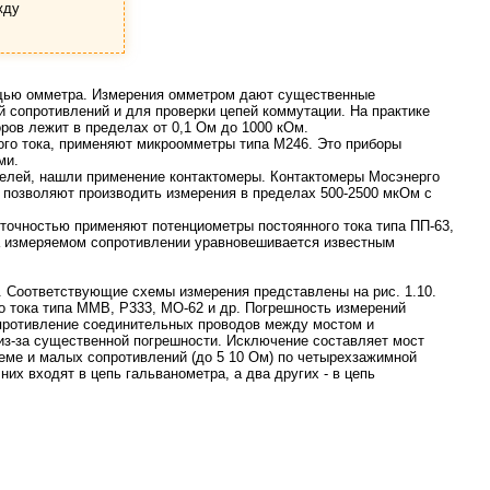
жду
ощью омметра. Измерения омметром дают существенные
 сопротивлений и для проверки цепей коммутации. На практике
ов лежит в пределах от 0,1 Ом до 1000 кОм.
ого тока, применяют микроомметры типа М246. Это приборы
ми.
елей, нашли применение контактомеры. Контактомеры Мосэнерго
 позволяют производить измерения в пределах 500-2500 мкОм с
точностью применяют потенциометры постоянного тока типа ПП-63,
на измеряемом сопротивлении уравновешивается известным
. Соответствующие схемы измерения представлены на рис. 1.10.
 тока типа ММВ, Р333, МО-62 и др. Погрешность измерений
опротивление соединительных проводов между мостом и
з-за существенной погрешности. Исключение составляет мост
еме и малых сопротивлений (до 5 10 Ом) по четырехзажимной
их входят в цепь гальванометра, а два других - в цепь