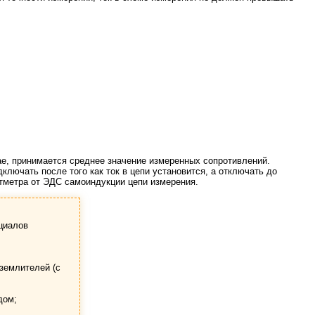
чае, принимается среднее значение измеренных сопротивлений.
лючать после того как ток в цепи установится, а отключать до
ьтметра от ЭДС самоиндукции цепи измерения.
циалов
землителей (с
дом;