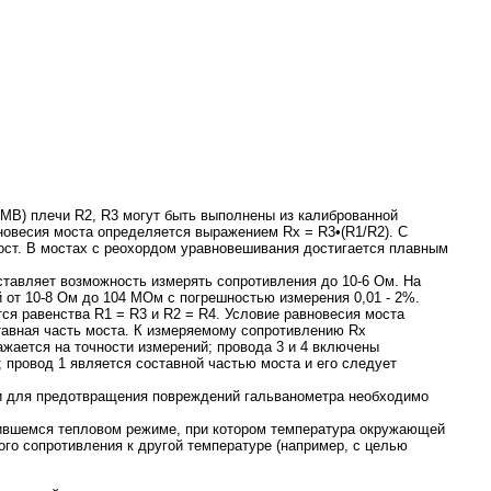
ММВ) плечи R2, R3 могут быть выполнены из калиброванной
новесия моста определяется выражением Rх = R3•(R1/R2). С
ст. В мостах с реохордом уравновешивания достигается плавным
тавляет возможность измерять сопротивления до 10-6 Ом. На
 от 10-8 Ом до 104 МОм с погрешностью измерения 0,01 - 2%.
тся равенства R1 = R3 и R2 = R4. Условие равновесия моста
тавная часть моста. К измеряемому сопротивлению Rх
ажается на точности измерений; провода 3 и 4 включены
 провод 1 является составной частью моста и его следует
 и для предотвращения повреждений гальванометра необходимо
вившемся тепловом режиме, при котором температура окружающей
ого сопротивления к другой температуре (например, с целью