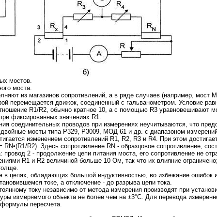
ых мостов.
ного моста.
няют из магазинов сопротивлений, а в ряде случаев (например, мост 
орой перемещается движок, соединенный с гальванометром. Условие рав
ношение R1/R2, обычно кратное 10, а с помощью R3 уравновешивают мо
при фиксированных значениях R1.
ния соединительных проводов при измерениях неучитываются, что предс
двойные мосты типа P329, P3009, МОД-61 и др. с диапазоном измерений
тигается изменением сопротивлений R1, R2, R3 и R4. При этом достигае
 RN•(R1/R2). Здесь сопротивление RN - образцовое сопротивление, сос
 провод 2 - продолжение цепи питания моста, его сопротивление не отр
ниями R1 и R2 величиной больше 10 Ом, так что их влияние ограничено;
толще.
я в цепях, обладающих большой индуктивностью, во избежание ошибок
тановившемся токе, а отключение - до разрыва цепи тока.
тоянному току независимо от метода измерения производят при устано
уры измеряемого объекта не более чем на ±3°С. Для перевода измеренн
т формулы пересчета.