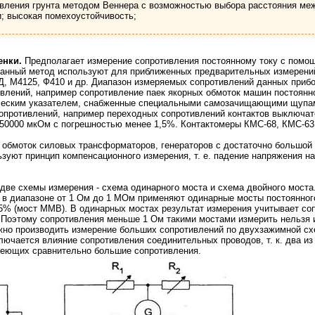
ивления грунта методом Веннера с возможностью выбора расстояния ме
; высокая помехоустойчивость;
енки.
Предполагает измерение сопротивления постоянному току с пом
 данный метод используют для приближенных предварительных измерений
, М4125, Ф410 и др. Диапазон измеряемых сопротивлений данных прибор
влений, например сопротивление паек якорных обмоток машин постоянн
ическим указателем, снабженные специальными самозачищающими щупа
опротивлений, например переходных сопротивлений контактов выключат
 50000 мкОм с погрешностью менее 1,5%. Контактомеры КМС-68, КМС-63
 обмоток силовых трансформаторов, генераторов с достаточно большой 
ьзуют принцип компенсационного измерения, т. е. падение напряжения 
ве схемы измерения - схема одинарного моста и схема двойного моста
 в диапазоне от 1 Ом до 1 МОм применяют одинарные мосты постоянного
5% (мост ММВ). В одинарных мостах результат измерения учитывает с
Поэтому сопротивления меньше 1 Ом такими мостами измерить нельзя и
жно производить измерение больших сопротивлений по двухзажимной сх
лючается влияние сопротивления соединительных проводов, т. к. два из н
меющих сравнительно большие сопротивления.