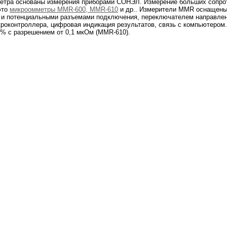
етра основаны измерения приборами СОНЭЛ. Измерение больших сопро
это
микроомметры MMR-600, MMR-610
и др.. Измерители MMR оснащены 
 и потенциальными разъемами подключения, переключателем направлени
роконтроллера, цифровая индикация результатов, связь с компьютером.
 % с разрешением от 0,1 мкОм (MMR-610).