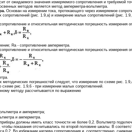
ит от ожидаемого значения измеряемого сопротивления и требуемой то
освенных методов является метод амперметра-вольтметра.
ра.
Основан на измерении тока, протекающего через измеряемое сопрот
 сопротивлений (рис. 1.9,а) и измерение малых сопротивлений (рис. 1.9
е сопротивление и относительная методическая погрешность измерения 
ление; Rа - сопротивление амперметра.
е сопротивление и относительная методическая погрешность измерения 
етра.
 методических погрешностей следует, что измерение по схеме рис. 1.
о схеме рис. 1.9,6 - при измерении малых сопротивлений.
нному методу рассчитывается по выражению
вольтметра и амперметра;
ьтметра и амперметра.
приборы должны иметь класс точности не более 0,2. Вольтметр подклю
 чтобы показания отсчитывались по второй половине шкалы. В соответ
са 0,2. Во избежании нагрева сопротивления и, соответственно, снижен