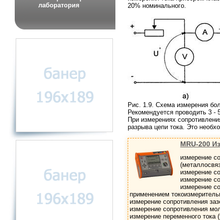
лаборатория
20% номинального.
Рис. 1.9. Схема измерения бо
Рекомендуется проводить 3 - 
При измерениях сопротивления
разрыва цепи тока. Это необх
MRU-200 И
измерение с
(металлосвязь
измерение с
измерение с
измерение с
применением токоизмеритель
измерение сопротивления за
измерение сопротивления мо
измерение переменного тока (