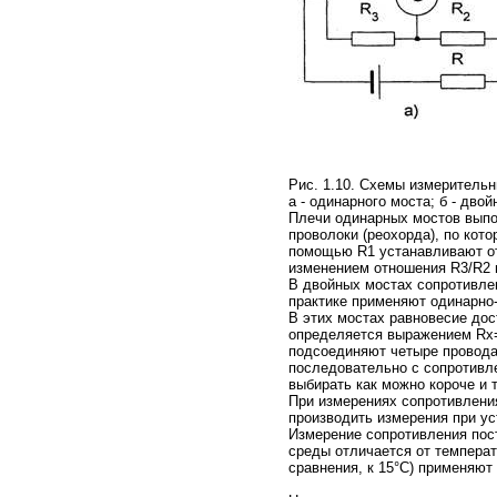
Рис. 1.10. Схемы измерительн
а - одинарного моста; б - двой
Плечи одинарных мостов выпол
проволоки (реохорда), по кот
помощью R1 устанавливают от
изменением отношения R3/R2 
В двойных мостах сопротивле
практике применяют одинарно-
В этих мостах равновесие дос
определяется выражением Rх=
подсоединяют четыре провода:
последовательно с сопротивле
выбирать как можно короче и 
При измерениях сопротивлени
производить измерения при ус
Измерение сопротивления пос
среды отличается от температ
сравнения, к 15°С) применяю