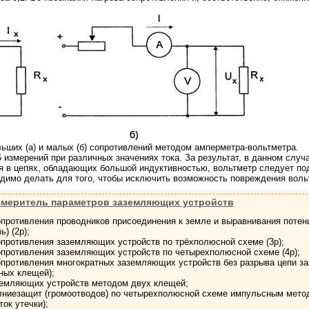
льших (а) и малых (б) сопротивлений методом амперметра-вольтметра.
5 измерений при различных значениях тока. За результат, в данном слу
 в цепях, обладающих большой индуктивностью, вольтметр следует подк
одимо делать для того, чтобы исключить возможность повреждения вол
змеритель параметров заземляющих устройств
опротивления проводников присоединения к земле и выравнивания потен
) (2p);
опротивления заземляющих устройств по трёхполюсной схеме (3p);
опротивления заземляющих устройств по четырехполюсной схеме (4p);
опротивления многократных заземляющих устройств без разрыва цепи за
ных клещей);
земляющих устройств методом двух клещей;
лниезащит (громоотводов) по четырехполюсной схеме импульсным мето
ток утечки);