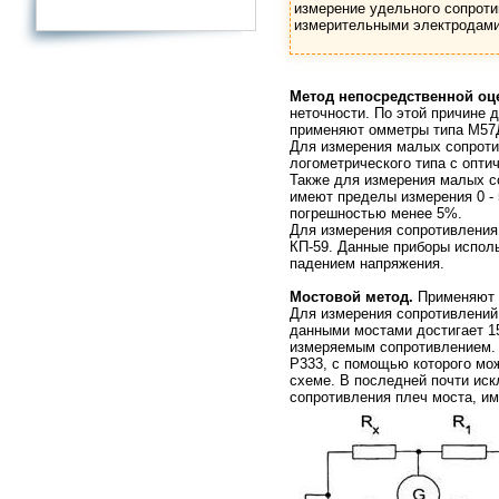
измерение удельного сопрот
измерительными электродами
Метод непосредственной оц
неточности. По этой причине
применяют омметры типа М57Д
Для измерения малых сопроти
логометрического типа с опт
Также для измерения малых с
имеют пределы измерения 0 -
погрешностью менее 5%.
Для измерения сопротивления
КП-59. Данные приборы испол
падением напряжения.
Мостовой метод.
Применяют д
Для измерения сопротивлений
данными мостами достигает 1
измеряемым сопротивлением. 
P333, с помощью которого мо
схеме. В последней почти иск
сопротивления плеч моста, и