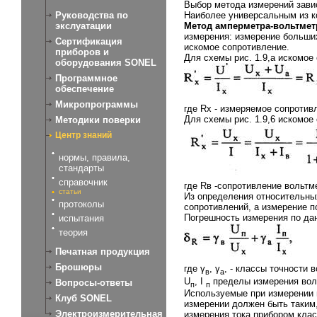
Выбор метода измерений завис
Руководства по
Наиболее универсальным из к
экслуатации
Метод амперметра-вольтмет
измерения: измерение больших
Сертификация
искомое сопротивление.
приборов и
Для схемы рис. 1.9,а искомо
оборудования SONEL
Программное
обеспечение
Микропрограммы
где Rx - измеряемое сопротив
Для схемы рис. 1.9,6 искомо
Методики поверки
Центр знаний
нормы, правила,
стандарты
справочник
где Rв -сопротивление вольтм
статьи
Из определения относительных
протоколы
сопротивлений, а измерение п
Погрешность измерения по да
испытания
теория
Печатная продукция
Брошюры
где γ
, γ
, - классы точности 
в
a
U
, I
пределы измерения вол
Вопросы-ответы
п
п
Используемые при измерении 
Клуб SONEL
измерении должен быть таким,
Электроизмерительная
измерения тока прибором клас