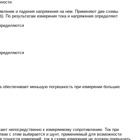
чности.
ивление и падения напряжения на нем. Применяют две схемы
,б). По результатам измерения тока и напряжения определяют
определяются
определяются
9,а обеспечивает меньшую погрешность при измерении больших
чают непосредственно к измеряемому сопротивлению. Ток при
ствии с этим выбирается и шунт, применяемый для возможности
ия точности измерений, ток в схеме измерения не должен превышать