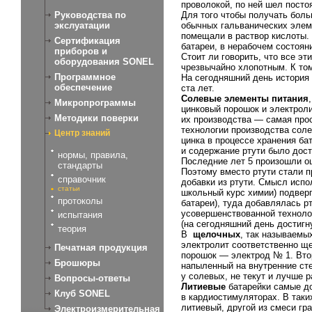
проволокой, по ней шел посто
Руководства по
Для того чтобы получать бол
экслуатации
обычных гальванических элеме
помещали в раствор кислоты.
Сертификация
батареи, в нерабочем состоян
приборов и
Стоит ли говорить, что все э
оборудования SONEL
чрезвычайно хлопотным. К то
Программное
На сегодняшний день история
обеспечение
ста лет.
Солевые элементы питания
Микропрограммы
цинковый порошок и электроли
Методики поверки
их производства — самая про
технологии производства соле
Центр знаний
цинка в процессе хранения ба
и содержание ртути было дос
нормы, правила,
Последние лет 5 произошли о
стандарты
Поэтому вместо ртути стали 
справочник
добавки из ртути. Смысл испо
статьи
школьный курс химии) подверг
протоколы
батареи), туда добавлялась р
усовершенствованной технолог
испытания
(на сегодняшний день достигн
теория
В
щелочных
, так называемы
электролит соответственно ще
Печатная продукция
порошок — электрод № 1. Втор
Брошюры
напыленный на внутренние сте
у солевых, не текут и лучше 
Вопросы-ответы
Литиевые
батарейки самые до
Клуб SONEL
в кардиостимуляторах. В так
литиевый, другой из смеси гр
Электроизмерительная