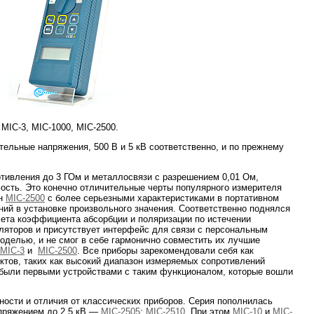
MIC-3, MIC-1000, MIC-2500.
тельные напряжения, 500 В и 5 кВ соответственно, и по прежнему
тивления до 3 ГОм и металлосвязи с разрешением 0,01 Ом,
мость. Это конечно отличительные черты популярного измерителя
ен
MIC-2500
с более серьезными характеристиками в портативном
ий в установке произвольного значения. Соответственно поднялся
чета коэффициента абсорбции и поляризации по истечении
ляторов и присутствует интерфейс для связи с персональным
моделью, и не смог в себе гармонично совместить их лучшие
MIC-3
и
MIC-2500
. Все приборы зарекомендовали себя как
ктов, таких как высокий диапазон измеряемых сопротивлений
 были первыми устройствами с таким функционалом, которые вошли
ности и отличия от классических приборов. Серия пополнилась
пряжением до 2,5 кВ —
MIC-2505
;
MIC-2510
. При этом
MIC-10
и
MIC-