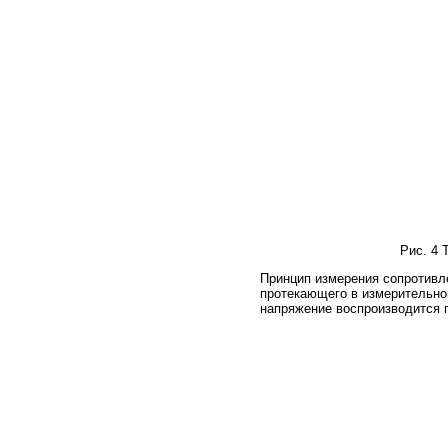
Рис. 4 
Принцип измерения сопротивле
протекающего в измерительно
напряжение воспроизводится 