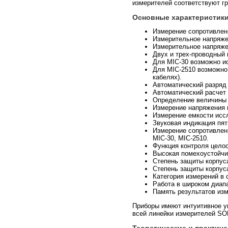
измерителей соответствуют г
Основные характеристики
Измерение сопротивлени
Измерительное напряжен
Измерительное напряжен
Двух и трех-проводный
Для MIC-30 возможно и
Для MIC-2510 возможно
кабелях).
Автоматический разряд
Автоматический расчет
Определение величины т
Измерение напряжения п
Измерение емкости иссл
Звуковая индикация пя
Измерение сопротивлен
MIC-30, MIC-2510.
Функция контроля целос
Высокая помехоустойчи
Степень защиты корпуса
Степень защиты корпуса
Категория измерений в 
Работа в широком диапаз
Память результатов из
Приборы имеют интуитивное уп
всей линейки измерителей SO
Теоретические и практич