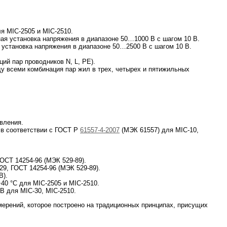
я MIC-2505 и MIC-2510.
ная установка напряжения в диапазоне 50…1000 В с шагом 10 В.
 установка напряжения в диапазоне 50…2500 В с шагом 10 В.
ий пар проводников N, L, PE).
у всеми комбинация пар жил в трех, четырех и пятижильных
вления.
 в соответствии с ГОСТ Р
61557-4-2007
(МЭК 61557) для MIC-10,
ОСТ 14254-96 (МЭК 529-89).
29, ГОСТ 14254-96 (МЭК 529-89).
В).
+40 °C для MIC-2505 и MIC-2510.
B для MIC-30, MIC-2510.
мерений, которое построено на традиционных принципах, присущих