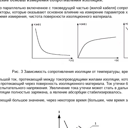
 параллельно включенное с токоведущей частью (жилой кабеля) сопрот
акторы, которые оказывают основное влияние на измерение параметров 
емя измерения, чистота поверхности изоляционного материала.
Рис. 3 Зависимость сопротивления изоляции от температуры, вр
большой ток, протекающий между токопроводящими жилами изоляции, кот
 протекающий через поверхность изоляционного материала. Ток утечки б
спытательного напряжения. Увеличение тока утечки может стать в даль
оляции полностью заряжена, а явление абсорбции стабилизировалось.
еющий большое значение, через некоторое время (большее, чем время з