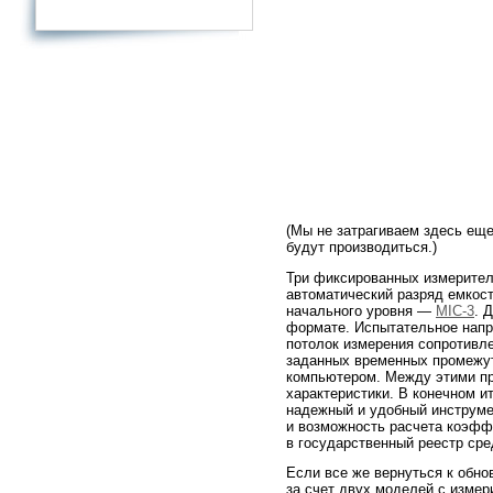
(Мы не затрагиваем здесь ещ
будут производиться.)
Три фиксированных измерител
автоматический разряд емкост
начального уровня —
MIC-3
. 
формате. Испытательное напря
потолок измерения сопротивл
заданных временных промежут
компьютером. Между этими п
характеристики. В конечном и
надежный и удобный инструме
и возможность расчета коэфф
в государственный реестр сре
Если все же вернуться к обно
за счет двух моделей с изме