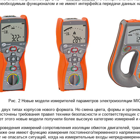
еобходимым функционалом и не имеют интерфейса передачи данных на
Рис. 2 Новые модели измерителей параметров электроизоляции MIC-
 двух типах корпусов нового формата. Но смена цвета, формы и эргоно
сточены требования правил техники безопасности и соответствующих ст
чет этого новые модели получили более высокую категорию измерений и 
роведения измерений сопротивления изоляции обмоток двигателей, тра
акже они имеют функцию измерения постоянного/переменного напряжени
 не опасаться ситуаций, когда на измерительные входы непреднамеренн