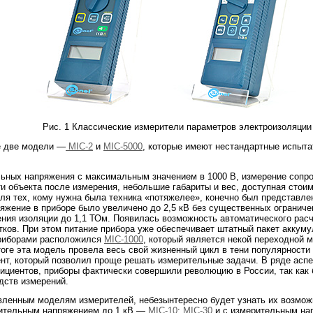
Рис. 1 Классические измерители параметров электроизоляции 
е две модели —
MIC-2
и
MIC-5000
, которые имеют нестандартные испыта
ьных напряжения с максимальным значением в 1000 В, измерение сопро
и объекта после измерения, небольшие габариты и вес, доступная стои
Для тех, кому нужна была техника «потяжелее», конечно был представл
жение в приборе было увеличено до 2,5 кВ без существенных ограничен
ения изоляции до 1,1 ТОм. Появилась возможность автоматического рас
ков. При этом питание прибора уже обеспечивает штатный пакет аккуму
риборами расположился
MIC-1000
, который является некой переходной 
тоге эта модель провела весь свой жизненный цикл в тени популярности
нт, который позволил проще решать измерительные задачи. В ряде аспе
ициентов, приборы фактически совершили революцию в России, так как
дств измерений.
вленным моделям измерителей, небезынтересно будет узнать их возмож
рительным напряжением до 1 кВ —
MIC-10
;
MIC-30
и с измерительным на