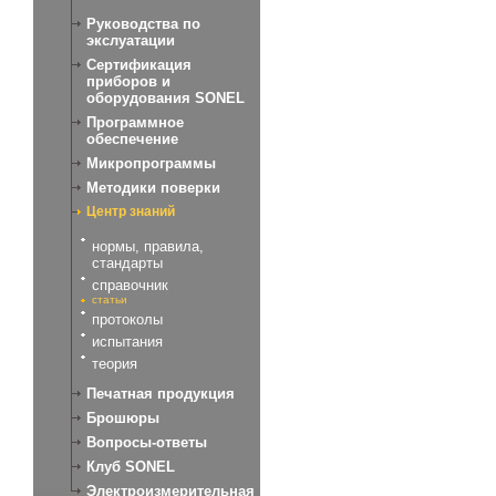
Руководства по
экслуатации
Сертификация
приборов и
оборудования SONEL
Программное
обеспечение
Микропрограммы
Методики поверки
Центр знаний
нормы, правила,
стандарты
справочник
статьи
протоколы
испытания
теория
Печатная продукция
Брошюры
Вопросы-ответы
Клуб SONEL
Электроизмерительная