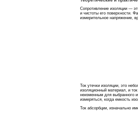
Сопротивление изоляции — это
и чистоты его поверхности. Ф
измерительное напряжение, вр
Ток утечки изоляции, это не
изоляционный материал, и ток
неизменным для выбранного и
измеряться, когда емкость из
Ток абсорбции, изначально им