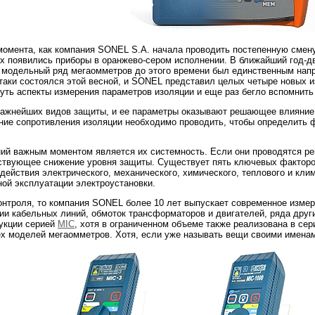
момента, как компания SONEL S.A. начала проводить постепенную смен
ах появились приборы в оранжево-сером исполнении. В ближайший год-д
о модельный ряд мегаомметров до этого времени был единственным напр
-таки состоялся этой весной, и SONEL представил целых четыре новых 
онуть аспекты измерения параметров изоляции и еще раз бегло вспомнит
важнейших видов защиты, и ее параметры оказывают решающее влияние 
ние сопротивления изоляции необходимо проводить, чтобы определить ф
ний важным моментом является их системность. Если они проводятся ре
тствующее снижение уровня защиты. Существует пять ключевых факторов
здействия электрического, механического, химического, теплового и кли
ой эксплуатации электроустановки.
онтроля, то компания SONEL более 10 лет выпускает современное измер
ции кабельных линий, обмоток трансформаторов и двигателей, ряда дру
дукции серией
MIC
, хотя в ограниченном объеме также реализована в с
ех моделей мегаомметров. Хотя, если уже называть вещи своими именам