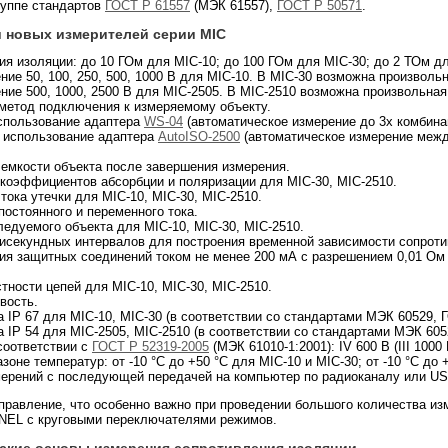
руппе стандартов
ГОСТ Р 61557
(МЭК 61557),
ГОСТ Р 50571
.
 новых измерителей серии MIC
я изоляции: до 10 ГОм для MIC-10; до 100 ГОм для MIC-30; до 2 ТОм дл
ие 50, 100, 250, 500, 1000 В для MIC-10. В MIC-30 возможна произволь
ие 500, 1000, 2500 В для MIC-2505. В MIC-2510 возможна произвольная
 метод подключения к измеряемому объекту.
спользование адаптера
WS-04
(автоматическое измерение до 3х комбинац
 использование адаптера
AutoISO-2500
(автоматическое измерение межд
 емкости объекта после завершения измерения.
 коэффициентов абсорбции и поляризации для MIC-30, MIC-2510.
ока утечки для MIC-10, MIC-30, MIC-2510.
остоянного и переменного тока.
едуемого объекта для MIC-10, MIC-30, MIC-2510.
тисекундных интервалов для построения временной зависимости сопроти
ия защитных соединений током не менее 200 мА с разрешением 0,01 Ом
тности цепей для MIC-10, MIC-30, MIC-2510.
вость.
 IP 67 для MIC-10, MIC-30 (в соответствии со стандартами МЭК 60529, Г
 IP 54 для MIC-2505, MIC-2510 (в соответствии со стандартами МЭК 605
соответствии с
ГОСТ Р 52319-2005
(МЭК 61010-1:2001): IV 600 В (III 1000 
оне температур: от -10 °C до +50 °C для MIC-10 и MIC-30; от -10 °C до 
мерений с последующей передачей на компьютер по радиоканалу или US
равление, что особенно важно при проведении большого количества из
NEL с круговыми переключателями режимов.
еские основы измерения сопротивления изоляции.