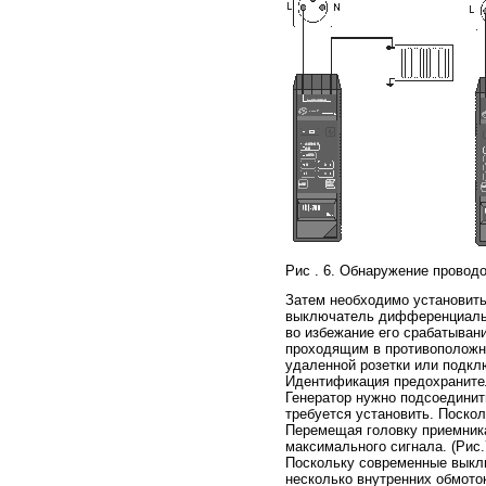
Рис . 6. Обнаружение провод
Затем необходимо установить
выключатель дифференциальн
во избежание его срабатыван
проходящим в противоположн
удаленной розетки или подкл
Идентификация предохраните
Генератор нужно подсоединит
требуется установить. Поско
Перемещая головку приемника
максимального сигнала. (Рис.7
Поскольку современные выкл
несколько внутренних обмото