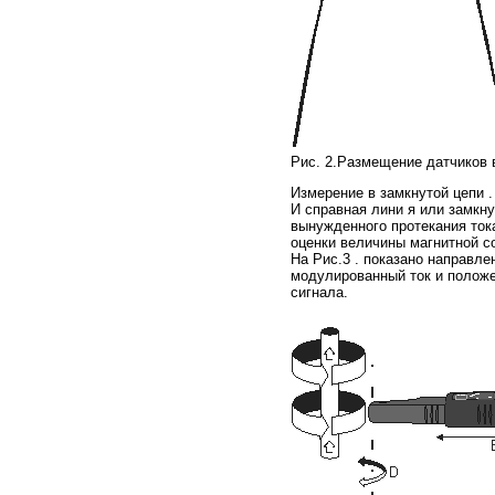
Рис. 2.Размещение датчиков 
Измерение в замкнутой цепи .
И справная лини я или замкн
вынужденного протекания ток
оценки величины магнитной 
На Рис.3 . показано направле
модулированный ток и полож
сигнала.