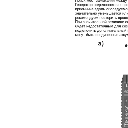
Поиск мест замыканий между
Генератор подключается к пр
приемника вдоль обследуемой
значительно уменьшается или
рекомендуем повторить процед
При значительной величине с
будет недостаточным для соз
подключить дополнительный и
могут быть соединенные акку