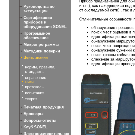
Прибор предназначен для обн
и т.п.), как находящихся под
Руководства по
от обследуемой сети) , так и
экслуатации
Сертификация
Отличительные особенности 
приборов и
оборудования SONEL
обнаружение проводов в
поиск мест обрывов в п
Программное
идентификация выключ
обеспечение
обнаружение маршрутов
Микропрограммы
поиск мест повреждени
обнаружение сужений к
Методики поверки
поиск трассы кабеля по
Центр знаний
слежение за маршрутом
идентификация проводн
нормы, правила,
стандарты
справочник
статьи
протоколы
испытания
теория
Печатная продукция
Брошюры
Вопросы-ответы
Клуб SONEL
Электроизмерительная