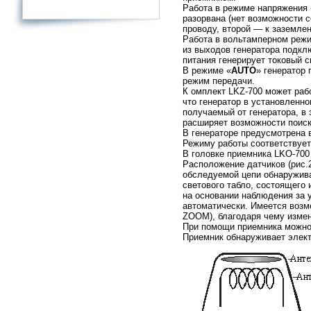
Работа в режиме напряжения 
разорвана (нет возможности 
проводу, второй — к заземлен
Работа в вольтамперном реж
из выходов генератора подклю
питания генерирует токовый 
В режиме «
AUTO
» генератор
режим передачи.
К омплект LKZ-700 может раб
что генератор в установленно
получаемый от генератора, в
расширяет возможности поиск
В генераторе предусмотрена 
Режиму работы соответствует
В головке приемника LKO-700 
Расположение датчиков (рис.
обследуемой цепи обнаружив
светового табло, состоящего
на основании наблюдения за 
автоматически. Имеется возм
ZOOM), благодаря чему измен
При помощи приемника можно 
Приемник обнаруживает электр