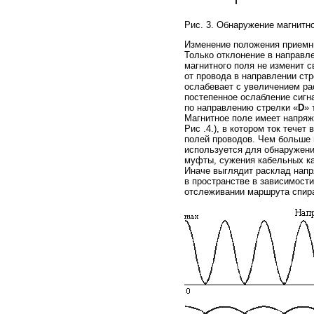
Рис. 3. Обнаружение магнитно
Изменение положения приемни
Только отклонение в направле
магнитного поля не изменит 
от провода в направлении стр
ослабевает с увеличением рас
постепенное ослабление сигна
по направлению стрелки «
D
» 
Магнитное поле имеет напряж
Рис .4.), в котором ток тече
полей проводов. Чем больше 
используется для обнаружени
муфты, сужения кабельных ка
Иначе выглядит расклад напр
в пространстве в зависимост
отслеживании маршрута спир