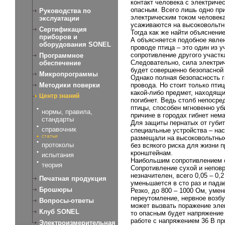
контакт человека с электрич
опасным. Всего лишь одно пр
Руководства по
электрическим током человека
экслуатации
усаживаются на высоковольтны
Сертификация
Тогда как же найти объяснени
приборов и
А объясняется подобное явлен
оборудования SONEL
проводе птица – это один из 
сопротивление другого участк
Программное
Следовательно, сила электрич
обеспечение
будет совершенно безопасной 
Микропрограммы
Однако полная безопасность г
провода. Но стоит только пти
Методики поверки
какой-либо предмет, находящи
Центр знаний
погибнет. Ведь столб непосре
птицы, способен мгновенно уб
нормы, правила,
причине в городах гибнет нема
стандарты
Для защиты пернатых от губи
справочник
специальные устройства – нас
статьи
размещали на высоковольтных
протоколы
без всякого риска для жизни 
кронштейнам.
испытания
Наибольшим сопротивлением об
теория
Сопротивление сухой и неповр
незначителен, всего 0,05 – 0,
Печатная продукция
уменьшается в сто раз и пада
Брошюры
Резко, до 800 – 1000 Ом, уме
переутомление, нервное возб
Вопросы-ответы
может вызвать поражение элек
Клуб SONEL
то опасным будет напряжение 
работе с напряжением 36 В п
Электроизмерительная