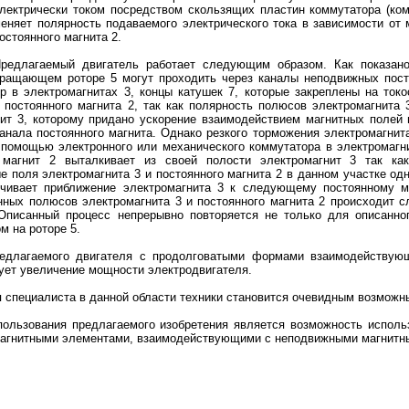
лектрически током посредством скользящих пластин коммутатора (ком
еняет полярность подаваемого электрического тока в зависимости от
остоянного магнита 2.
редлагаемый двигатель работает следующим образом. Как показано
ращающем роторе 5 могут проходить через каналы неподвижных посто
р в электромагнитах 3, концы катушек 7, которые закреплены на ток
л постоянного магнита 2, так как полярность полюсов электромагнита 
ит 3, которому придано ускорение взаимодействием магнитных полей 
анала постоянного магнита. Однако резкого торможения электромагнита
 помощью электронного или механического коммутатора в электромагн
 магнит 2 выталкивает из своей полости электромагнит 3 так ка
 поля электромагнита 3 и постоянного магнита 2 в данном участке о
чивает приближение электромагнита 3 к следующему постоянному м
ых полюсов электромагнита 3 и постоянного магнита 2 происходит с
Описанный процесс непрерывно повторяется не только для описанног
м на роторе 5.
едлагаемого двигателя с продолговатыми формами взаимодействующ
дует увеличение мощности электродвигателя.
я специалиста в данной области техники становится очевидным возмож
льзования предлагаемого изобретения является возможность использ
 магнитными элементами, взаимодействующими с неподвижными магнитн