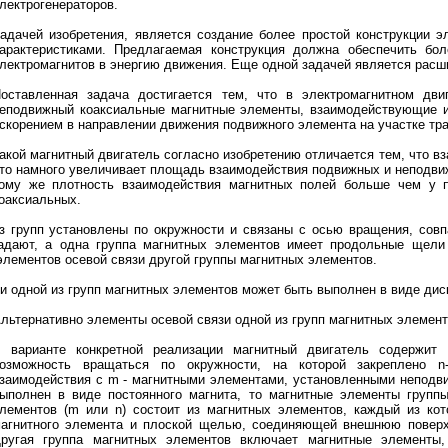
лектрогенераторов.
адачей изобретения, является создание более простой конструкции э
арактеристиками. Предлагаемая конструкция должна обеспечить бо
лектромагнитов в энергию движения. Еще одной задачей является расш
оставленная задача достигается тем, что в электромагнитном дв
еподвижный коаксиальные магнитные элементы, взаимодействующие и
скорением в направлении движения подвижного элемента на участке тра
акой магнитный двигатель согласно изобретению отличается тем, что
то намного увеличивает площадь взаимодействия подвижных и неподви
ому же плотность взаимодействия магнитных полей больше чем у п
оаксиальных.
з групп установлены по окружности и связаны с осью вращения, совп
адают, а одна группа магнитных элементов имеет продольные щели
элементов осевой связи другой группы магнитных элементов.
и одной из групп магнитных элементов может быть выполнен в виде дис
льтернативно элементы осевой связи одной из групп магнитных элемент
 варианте конкретной реализации магнитный двигатель содержит
озможность вращаться по окружности, на которой закреплено n
заимодействия с m - магнитными элементами, установленными неподви
ыполнен в виде постоянного магнита, то магнитные элементы групп
лементов (m или n) состоит из магнитных элементов, каждый из ко
агнитного элемента и плоской щелью, соединяющей внешнюю поверхн
ругая группа магнитных элементов включает магнитные элементы,