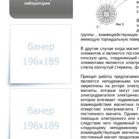
в
лаборатория
с
с
В
э
д
группы , взаимодействующих 
имеющую тороидальную повер
В другом случае когда магн
элементов и являются постоя
плоскую цель, соединяющий 
элементами являются электр
слегка изогнутый стержень, ф
Принцип работы предлагаемо
являются неподвижными эле
закреплены на роторе элек
магниты, которые могут св
электродвигателя электриче
которое втягивает подвижны
взаимодействия магнитных п
отверстию электромагнита. 
постоянного магнита. Однако
помощью электронного или м
следствии чего подвижный п
следующему неподвижному
взаимодействующие магнитны
постоянный магнит продолжае