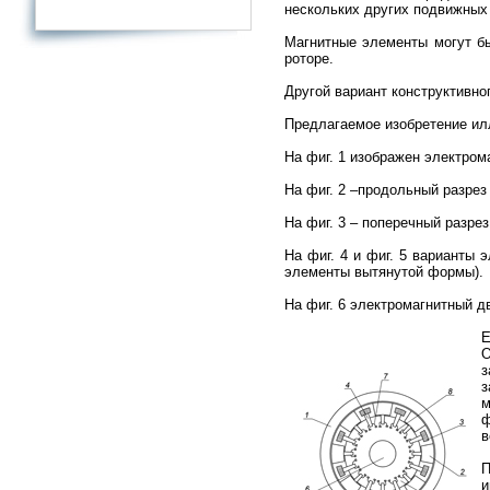
нескольких других подвижных
Магнитные элементы могут бы
роторе.
Другой вариант конструктивно
Предлагаемое изобретение и
На фиг. 1 изображен электром
На фиг. 2 –продольный разрез
На фиг. 3 – поперечный разре
На фиг. 4 и фиг. 5 варианты
элементы вытянутой формы).
На фиг. 6 электромагнитный д
Е
О
з
з
м
ф
в
П
и