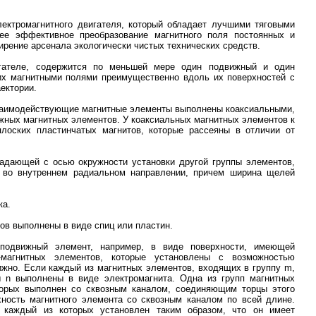
лектромагнитного двигателя, который обладает лучшими тяговыми
лее эффективное преобразование магнитного поля постоянных и
ирение арсенала экологически чистых технических средств.
игателе, содержится по меньшей мере один подвижный и один
х магнитными полями преимущественно вдоль их поверхностей с
ектории.
 взаимодействующие магнитные элементы выполнены коаксиальными,
жных магнитных элементов. У коаксиальных магнитных элементов к
лоских пластинчатых магнитов, которые рассеяны в отличии от
адающей с осью окружности установки другой группы элементов,
 во внутреннем радиальном направлении, причем ширина щелей
ка.
ов выполнены в виде спиц или пластин.
 подвижный элемент, например, в виде поверхности, имеющей
-магнитных элементов, которые установлены с возможностью
жно. Если каждый из магнитных элементов, входящих в группу m,
ы n выполнены в виде электромагнита. Одна из групп магнитных
торых выполнен со сквозным каналом, соединяющим торцы этого
ость магнитного элемента со сквозным каналом по всей длине.
 каждый из которых установлен таким образом, что он имеет