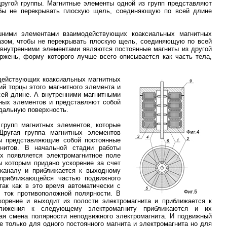
другой группы. Магнитные элементы одной из групп представляют
тобы не перекрывать плоскую щель, соединяющую по всей длине
шними элементами взаимодействующих коаксиальных магнитных
разом, чтобы не перекрывать плоскую щель, соединяющую по всей
 внутренними элементами являются постоянные магниты из другой
ржень, форму которого лучше всего описывается как часть тела,
одействующих коаксиальных магнитных
й торцы этого магнитного элемента и
сей длине. А внутренними магнитными
ных элементов и представляют собой
идальную поверхность.
групп магнитных элементов, которые
Другая группа магнитных элементов
ы представляющие собой постоянные
гнитов. В начальной стадии работы
ах появляется электромагнитное поле
ы которым придано ускорение за счет
 каналу и приближается к выходному
 приближающейся частью подвижного
так как в это время автоматически с
 ток противоположной полярности. В
орение и выходит из полости электромагнита и приближается к
ближения к следующему электромагниту приближаются и их
ая смена полярности неподвижного электромагнита. И подвижный
 только для одного постоянного магнита и электромагнита но для