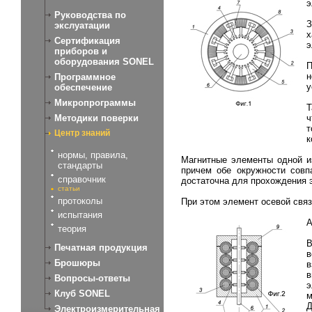
э
Руководства по
З
экслуатации
х
Сертификация
э
приборов и
оборудования SONEL
П
н
Программное
у
обеспечение
Микропрограммы
Т
ч
Методики поверки
т
Центр знаний
к
нормы, правила,
Магнитные элементы одной и
стандарты
причем обе окружности совп
справочник
достаточна для прохождения 
статьи
протоколы
При этом элемент осевой связ
испытания
А
теория
В
Печатная продукция
в
Брошюры
в
в
Вопросы-ответы
э
Клуб SONEL
м
Д
Электроизмерительная