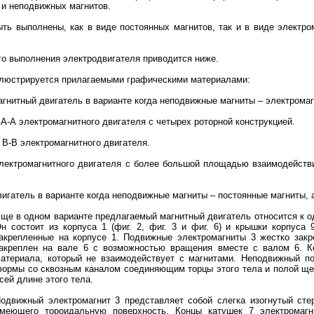
 и неподвижных магнитов.
ть выполнены, как в виде постоянных магнитов, так и в виде электро
го выполнения электродвигателя приводится ниже.
ллюстрируется прилагаемыми графическими материалами:
агнитный двигатель в варианте когда неподвижные магниты – электрома
 А-А электромагнитного двигателя с четырех роторной конструкцией.
з В-В электромагнитного двигателя.
 электромагнитного двигателя с более большой площадью взаимодейс
вигатель в варианте когда неподвижные магниты – постоянные магниты,
ще в одном варианте предлагаемый магнитный двигатель относится к о
н состоит из корпуса 1 (фиг. 2, фиг. 3 и фиг. 6) и крышки корпус
акрепленные на корпусе 1. Подвижные электромагниты 3 жестко зак
акреплен на вале 6 с возможностью вращения вместе с валом 6. К
атериала, который не взаимодействует с магнитами. Неподвижный по
ормы со сквозным каналом соединяющим торцы этого тела и полой щ
сей длине этого тела.
одвижный электромагнит 3 представляет собой слегка изогнутый сте
меющего тороидальную поверхность. Концы катушек 7 электромагн