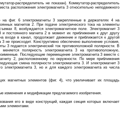
мутатор-распределитель не показан). Коммутатор-распределитель
 места расположения электромагнита 3 относительно неподвижного
 на фиг. 6 электромагниты 3 закрепленные в держателях 4 на
янных магнитов 2. При подаче электрического тока на элементы
осъемах 8, возбуждается электромагнитное поле. Электромагнит 3
3 и постоянного магнита 2 в момент их приближения к друг другу
на входе в канал, продолжает движение и приближается к другой
 3 не происходит. Конструктивно обеспечено выполнение условия,
иты 3 подается электрический ток противоположной полярности. В
к меняется полярность электромагнита 3 на противоположную,
дноименные. Последующие перемещение электромагнита 3 вместе с
агниту 2, расположенному по окружности. По мере приближения
ледующая смена полярности электромагнита 3. И электромагнит 3
о электромагнита 3, но и для каждого электромагнита из числа
их магнитных элементов (фиг. 4), что увеличивает их площадь
ные изменения и модификации предлагаемого изобретения.
ования его в виде конструкций, каждая секция которых включает
ыми элементами.