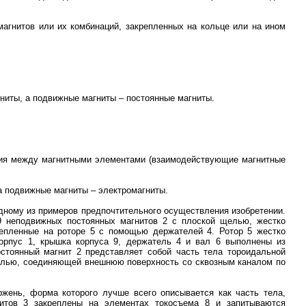
магнитов или их комбинаций, закрепленных на кольце или на ином
гниты, а подвижные магниты – постоянные магниты.
твия между магнитными элементами (взаимодействующие магнитные
 а подвижные магниты – электромагниты.
дному из примеров предпочтительного осуществления изобретении.
а 9 неподвижных постоянных магнитов 2 с плоской щелью, жестко
репленные на роторе 5 с помощью держателей 4. Ротор 5 жестко
орпус 1, крышка корпуса 9, держатель 4 и вал 6 выполнены из
стоянный магнит 2 представляет собой часть тела тороидальной
елью, соединяющей внешнюю поверхность со сквозным каналом по
ржень, форма которого лучше всего описывается как часть тела,
итов 3 закреплены на элементах токосъема 8 и запитываются