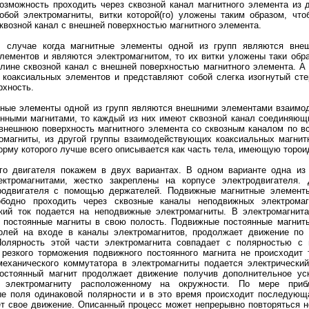
озможность проходить через сквозной канал магнитного элемента из 
обой электромагниты, витки которой(го) уложены таким образом, ч
квозной канал с внешней поверхностью магнитного элемента.
 случае когда магнитные элементы одной из групп являются вне
лементов и являются электромагнитом, то их витки уложены таки об
лине сквозной канал с внешней поверхностью магнитного элемента. А
коаксиальных элементов и представляют собой слегка изогнутый сте
хность.
итные элементы одной из групп являются внешними элементами взаим
нными магнитами, то каждый из них имеют сквозной канал соединяющи
внешнюю поверхность магнитного элемента со сквозным каналом по в
омагниты, из другой группы взаимодействующих коаксиальных магнит
орму которого лучше всего описывается как часть тела, имеющую торо
го двигателя покажем в двух вариантах. В одном варианте одна из 
ктромагнитами, жестко закреплены на корпусе электродвигателя. 
тродвигателя с помощью держателей. Подвижные магнитные элемент
ободно проходить через сквозные каналы неподвижных электрома
ский ток подается на неподвижные электромагниты. В электромагнит
е постоянные магниты в свою полость. Подвижные постоянные магнит
олей на входе в каналы электромагнитов, продолжает движение по
Полярность этой части электромагнита совпадает с полярностью с
 резкого торможения подвижного постоянного магнита не происходит 
еханического коммутатора в электромагниты подается электрический
остоянный магнит продолжает движение получив дополнительное уск
 электромагниту расположенному на окружности. По мере при
е поля одинаковой полярности и в это время происходит последующ
т свое движение. Описанный процесс может непрерывно повторяться не