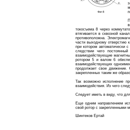
э
м
п
П
в
токосъема 8 через коммутато
втягивается в сквозной кана
противоположна. Электромагн
части выходному отверстию к
при котором автоматически с
следствии чего постоянный
взаимодействующие магнитные
ротором 5 и валом 6 обеспе
взаимодействующих одноименн
продолжает свое движение. 
закрепленных таким же образо
Так возможно исполнение пр
взаимодействия. Из чего сле
Следует иметь в виду, что дл
Еще одним направлением испо
свой ротор с закрепленными
Шинтеков Ертай