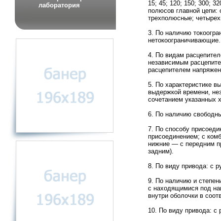
15; 45; 120; 150; 300; 3
лаборатория
полюсов главной цепи:
трехполюсные; четыре
3. По наличию токоогра
нетокоограничивающие.
4. По видам расцепител
независимым расцепит
расцепителем напряжен
5. По характеристике в
выдержкой времени, нез
сочетанием указанных х
6. По наличию свободных
7. По способу присоеди
присоединением; с ком
нижние — с передним п
задним).
8. По виду привода: с 
9. По наличию и степе
с находящимися под на
внутри оболочки в соот
10. По виду привода: с