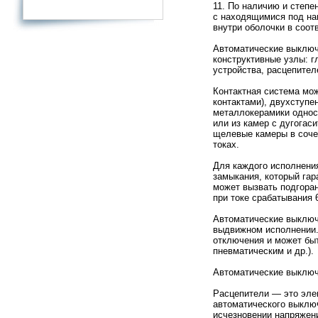
11. По наличию и степ
с находящимися под на
внутри оболочки в соот
Автоматические выключ
конструктивные узлы: г
устройства, расцепител
Контактная система мо
контактами), двухступе
металлокерамики однос
или из камер с дугога
щелевые камеры в соче
токах.
Для каждого исполнени
замыкания, который гар
может вызвать подгоран
при токе срабатывания 
Автоматические выключ
выдвижном исполнении.
отключения и может бы
пневматическим и др.).
Автоматические выключ
Расцепители — это эле
автоматического выключ
исчезновении напряжени