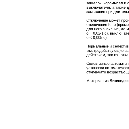
защелок, коромысел и 
выключателя, а также д
замыкание при длитель
Отключение может прои
отключения tс, о (пром
для него значение, до 
о = 0,02-1 с), выключа
о < 0,005 с).
Нормальные и селектив
Быстродействующие вык
действием, так как откл
Селективные автоматич
установки автоматичес
ступенчато возрастающе
Материал из Википедии