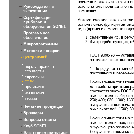
времени и отключать токи в о
Руководства по
выключатель предназначен для
экслуатации
замыкания.
Сертификация
Автоматические выключатели 
приборов и
выполняемых функции автома
оборудования SONEL
tс, в (времени с момента пода
Программное
селективные (tc, в регу
обеспечение
быстродействующие, об
Микропрограммы
Методики поверки
ГОСТ 9098-78 — устан
Центр знаний
автоматических выключа
нормы, правила,
1. По роду тока главной
стандарты
постоянного и переменн
справочник
статьи
Номинальные токи глав
протоколы
для работы при темпер
соответствовать ГОСТ 
испытания
выключателя выбирают из 
теория
250; 400; 630; 1000; 16
выпускаться выключате
Печатная продукция
выключателей: 1500; 30
Брошюры
Номинальные токи макс
Вопросы-ответы
выключателей, предназ
Клуб SONEL
окружающего воздуха 4
Допускаются номинальн
Электроизмерительная