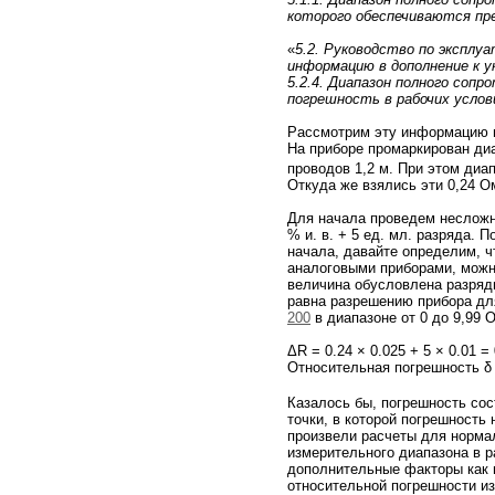
которого обеспечиваются пре
«
5.2. Руководство по эксплу
информацию в дополнение к у
5.2.4. Диапазон полного сопр
погрешность в рабочих услов
Рассмотрим эту информацию 
На приборе промаркирован диа
проводов 1,2 м. При этом диа
Откуда же взялись эти 0,24 О
Для начала проведем несложн
% и. в. + 5 ед. мл. разряда. 
начала, давайте определим, ч
аналоговыми приборами, можн
величина обусловлена разряд
равна разрешению прибора дл
200
в диапазоне от 0 до 9,99 О
ΔR = 0.24 × 0.025 + 5 × 0.01 =
Относительная погрешность δ
Казалось бы, погрешность сос
точки, в которой погрешность
произвели расчеты для норм
измерительного диапазона в р
дополнительные факторы как в
относительной погрешности и