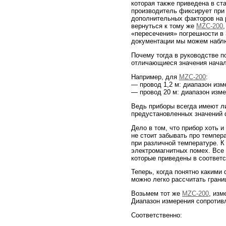
которая также приведена в с
производитель фиксирует при
дополнительных факторов на 
вернуться к тому же
MZC-200
«пересечения» погрешности в 
документации мы можем наблюд
Почему тогда в руководстве 
отличающиеся значения начал
Например, для
MZC-200
:
— провод 1,2 м: диапазон изм
— провод 20 м: диапазон изме
Ведь приборы всегда имеют ли
предустановленных значений
Дело в том, что прибор хоть 
не стоит забывать про темпер
при различной температуре. 
электромагнитных помех. Все
которые приведены в соответс
Теперь, когда понятно какими
можно легко рассчитать грани
Возьмем тот же
MZC-200
, изм
Диапазон измерения сопротивл
Соответственно: