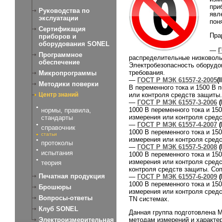
при
Руководства по
явл
экслуатации
пон
Сертификация
Пра
приборов и
оборудования SONEL
—
Г
Программное
распределительные низковольт
обеспечение
Электробезопасность оборудо
требования.
Микропрограммы
—
ГОСТ Р МЭК 61557-2-2005
(
Методики поверки
В переменного тока и 1500 В 
или контроля средств защиты.
Центр знаний
—
ГОСТ Р МЭК 61557-3-2006
(
1000 В переменного тока и 15
нормы, правила,
измерения или контроля средс
стандарты
—
ГОСТ Р МЭК 61557-4-2007
(
справочник
1000 В переменного тока и 15
статьи
измерения или контроля сред
протоколы
—
ГОСТ Р МЭК 61557-5-2008
(
испытания
1000 В переменного тока и 15
измерения или контроля сред
теория
контроля средств защиты. Со
Печатная продукция
—
ГОСТ Р МЭК 61557-6-2009
(
1000 В переменного тока и 15
Брошюры
измерения или контроля сред
Вопросы-ответы
TN системах.
Клуб SONEL
Данная группа подготовлена 
Электроизмерительная
методам измерений и характе