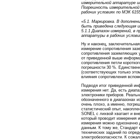
измерительной аппаратуре ил
Погрешность измерительной 
рабочих условиях по МЭК 6155
«
5.1. Маркировка. В дополнен
быть приведена следующая и
5.1.1 Диапазон измерений, в
аппаратуры в рабочих услови
Ну и наконец, заключительная
измерение сопротивления заз
сопротивления заземляющих у
от приведенной выше информа
сопротивления петли коротког
погрешности 30 %. Единствен
(соответствующих только этом
влияния сопротивления вспом
Подводя итог приведенной ин
измерения нет. Да, есть диап
электроники приборов. Реальн
обозначенного в диапазонах и
очень плохо, а именно, погреш
статистический опыт, накопле
SONEL с лихвой хватает и вне
который проводит измерения и
измерения можно однозначно 
данным. К тому же, Стандарт 
технических заданий по опре
электробезопасности. К сожал