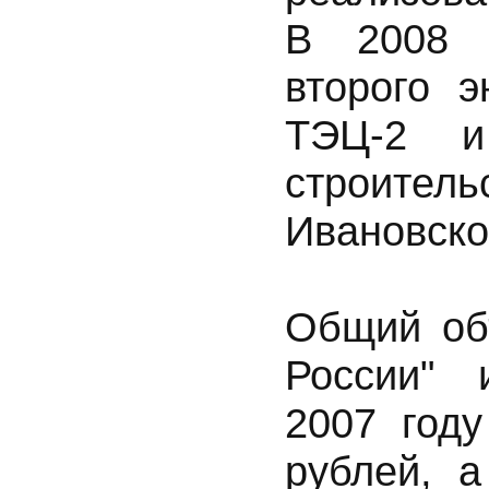
В 2008 г
второго э
ТЭЦ-2 и
строите
Ивановско
Общий об
России" 
2007 год
рублей, а