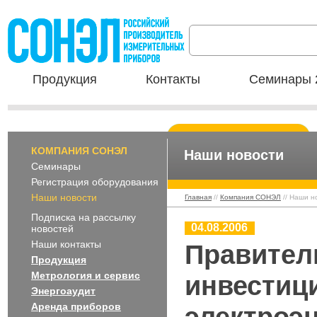
Продукция
Контакты
Семинары 
КОМПАНИЯ СОНЭЛ
Наши новости
Семинары
Регистрация оборудования
Наши новости
Главная
//
Компания СОНЭЛ
// Наши н
Подписка на рассылку
04.08.2006
новостей
Наши контакты
Правител
Продукция
Метрология и сервис
инвестиц
Энергоаудит
Аренда приборов
электроэн