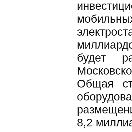
инвестици
мобиль
электро
миллиардо
будет р
Московско
Общая ст
оборудо
размещен
8,2 милли