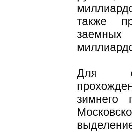
миллиард
также п
заемных
миллиардо
Для об
прохожден
зимнего 
Московск
выдел