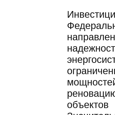
Инвест
Федерал
направ
надежн
энергоси
ограниче
мощност
реноваци
объекто