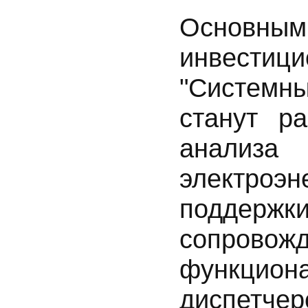
Основн
инвести
"Систем
станут ра
анализ
электро
поддерж
сопрово
функци
диспетче