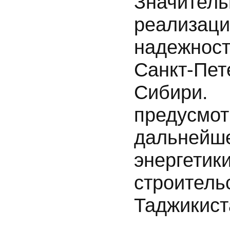
Значите
реализа
надежност
Санкт-Пет
Сибири.
предус
дальне
энергети
строител
Таджикист