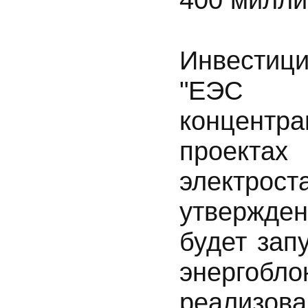
Инвестиц
"ЕЭС Р
концентр
проектах
электр
утвержден
будет зап
энергоб
реализова