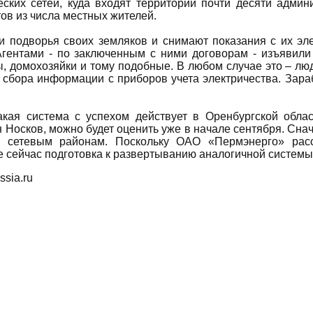
еских сетей, куда входят территории почти десяти админ
тов из числа местных жителей.
и подворья своих земляков и снимают показания с их эл
Агентами - по заключенным с ними договорам - изъявили
, домохозяйки и тому подобные. В любом случае это – люд
 сбора информации с приборов учета электричества. Зара
такая система с успехом действует в Оренбургской обла
Носков, можно будет оценить уже в начале сентября. Снач
 сетевым районам. Поскольку ОАО «Пермэнерго» расс
е сейчас подготовка к развертыванию аналогичной систем
ssia.ru