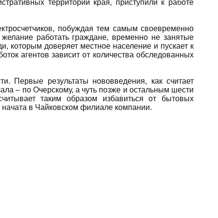
истративных территорий края, приступили к работе
ектросчетчиков, побуждая тем самым своевременно
 желание работать граждане, временно не занятые
и, которым доверяет местное население и пускает к
боток агентов зависит от количества обследованных
сти. Первые результаты нововведения, как считает
ала – по Очерскому, а чуть позже и остальным шести
читывает таким образом избавиться от бытовых
ы начата в Чайковском филиале компании.