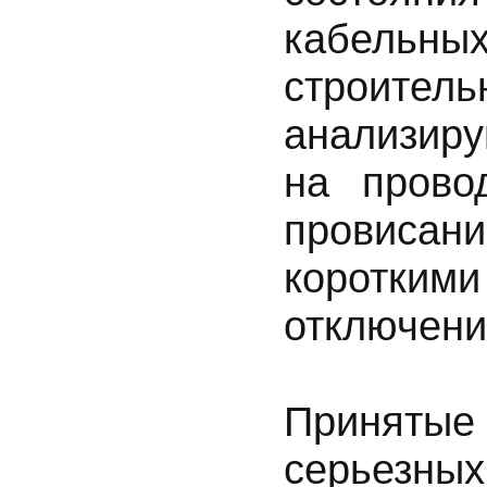
кабель
строител
анализиру
на прово
провиса
коротк
отключени
Принятые
серьезны