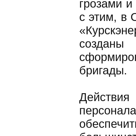
грозами и
с этим, в
«Курскэн
созданы
сформир
бригады.
Действия
персонала
обеспеч