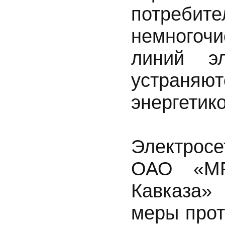
потреб
немногоч
линий эл
устраняю
энергетико
Электросе
ОАО «МР
Кавказа»
меры прот