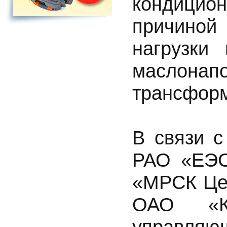
кондицио
причиной
нагрузки
маслона
трансформ
В связи с
РАО «ЕЭС
«МРСК Цен
ОАО «Ка
управл