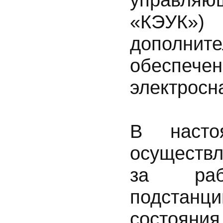
«КЭУК»
дополн
обесп
электросн
В насто
осуществ
за рабо
подстанц
состояния