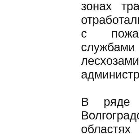
зонах тр
отработал
с пожар
службами
лесхо
администр
В ряде 
Волгогра
областях