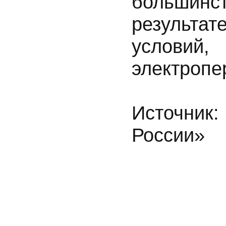
большинст
результ
условий
электропе
Источни
России»