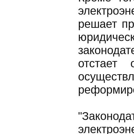
электроэ
решает пр
юридич
законод
отстает 
осуществ
реформир
"Закон
электроэ