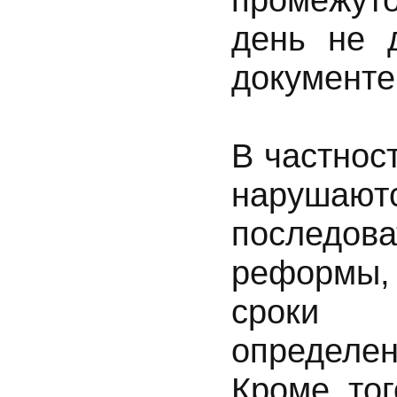
день не д
документе
В частност
наруша
последо
реформы,
сроки 
определе
Кроме тог