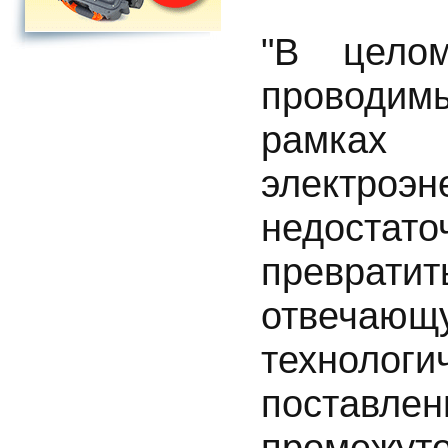
"В цело
проводи
рамка
электро
недоста
преврати
отвеч
технол
поста
промежут