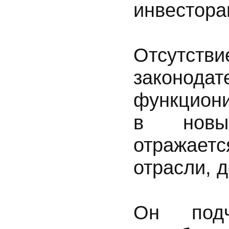
инвестора
Отсутств
законода
функцион
в новых
отражае
отрасли, 
Он подч