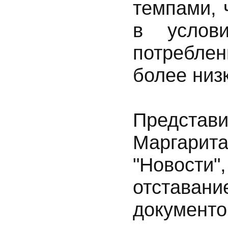
темпами, 
в услови
потреблен
более низ
Предста
Маргарит
"Новости"
отстава
документ