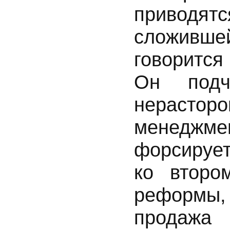
приводят
сложивше
говоритс
Он подч
нерасто
менеджм
форсируе
ко второ
реформы
продажа