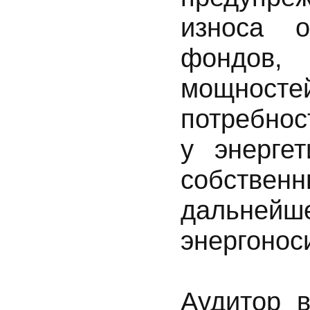
износа о
фондов, 
мощност
потребнос
у энерге
собствен
дальней
энергонос
Аудитор в