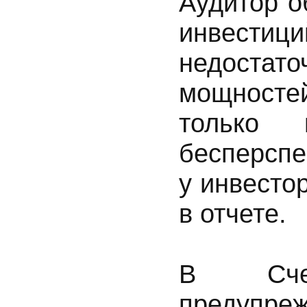
Аудитор о
инвести
недоста
мощност
только 
бесперспе
у инвесто
в отчете.
В Сче
предупре