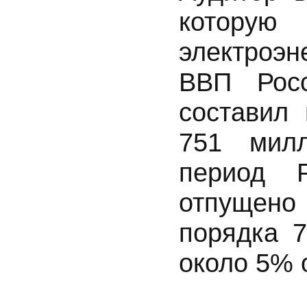
котору
электроэ
ВВП Росс
составил
751 мил
период 
отпущено
порядка 
около 5% 