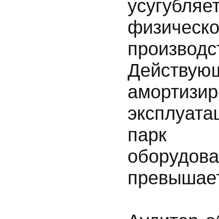
усугубля
физическ
производ
Действ
амортизи
эксплуата
парк м
оборудо
превышае