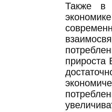
Также в 
экономике
современн
взаимос
потреблен
прироста 
достат
экономиче
потребле
увеличив