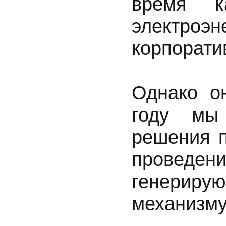
время к
электро
корпорати
Однако о
году мы
решения п
проведе
генери
механизму