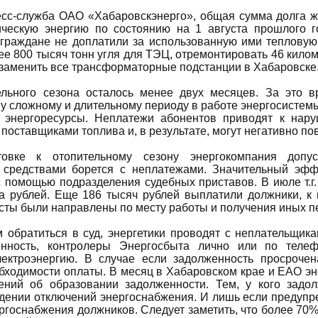
есс-служба ОАО «Хабаровскэнерго», общая сумма долга ж
ическую энергию по состоянию на 1 августа прошлого 
граждане не доплатили за использованную ими тепловую 
ее 800 тысяч тонн угля для ТЭЦ, отремонтировать 46 кило
 заменить все трансформаторные подстанции в Хабаровске
ельного сезона осталось менее двух месяцев. За это в
у сложному и длительному периоду в работе энергосистем
 энергоресурсы. Неплатежи абонентов приводят к нару
с поставщиками топлива и, в результате, могут негативно п
овке к отопительному сезону энергокомпания допу
м средствами борется с неплатежами. Значительный эф
с помощью подразделения судебных приставов. В июле т.
а рублей. Еще 186 тысяч рублей выплатили должники, к
сты были направлены по месту работы и получения иных п
 обратиться в суд, энергетики проводят с неплательщика
енность, контролеры Энергосбыта лично или по теле
лектроэнергию. В случае если задолженность просроче
бходимости оплаты. В месяц в Хабаровском крае и ЕАО эн
ений об образовании задолженности. Тем, у кого задо
дении отключений энергоснабжения. И лишь если предупр
ергоснабжения должников. Следует заметить, что более 7