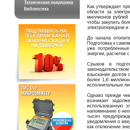
Техническая поддержка
Как утверждает пр
Библиотека
области за электр
миллионов рублей 
чтобы закупить бол
электропередачи и
До начала отопит
Подготовка к самом
уже потребленные
энергии, расчетов 
Срывов в подгот
законодательство
взыскание долгов 
более 1,6 миллион
исполнительные ли
Однако прежде чем
возникает задолж
использованную э
напоминание о нео
тысяч предупрежд
уведомления о вве
как отключение эн