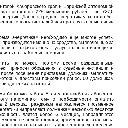
ителей Хабаровского края и Еврейской автономной
года составляет 229 миллионов рублей. Еще 727,8
энергию. Данных средств энергетикам хватило бы,
метров тепломагистралей или протянуть новые линии
.
ремя энергетикам необходимо еще многое успеть.
ы производится именно на средства, выплаченные за
шению графиков оплат услуг транспортировщиков
овлиять на снабжение энергией.
стить не может, поэтому всеми разрешенными
фект приносят обращения в судебные инстанции и
г. после посещения приставами должники выплатили
 которым приставы приходили ранее. 60 должникам
ериодических платежей.
ми большую работу. Если у кого-либо из абонентов
фону напоминают ему о необходимости оплатить
на 2 месяца, гражданам направляется письменное
ергетики направляют должникам несколько десятков
лженность длится более 6 месяцев, направляются
еждения не подействовали, применяется такая мера
0% должников оплачивают задолженность до введения