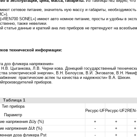
во в эксплуатации, цена, масса, габариты.
Из Таблицы №2 видно, что 
меют сетевое питание, значитель ную массу и габариты, необходимость
ИС»).
(«REN700 SONEL») имеют авто номное питание, просты и удобны в экспл
тственно, также невелики.
й статье данные и краткий ана лиз приборов не претендуют на всеобъе
иков технической информации:
та доз фликера напряжения»
, Н.В. Цыганкова, Л.В. Черни кова. Донецкий государственный техническ
ства электрической энергии», В.Н. Белоусов, В.И. Энговатов, В.Н. Ни
абжение: практические аспек ты качества и надежности» В.А. Шихин.
йпроизводителей приборов.
Таблица 1
Тип прибора
Ресурс-UF
Ресурс-UF2
REN-
Параметр
ие напряжения ∆Uу (%)
+
+
+
ие напряжения ∆Ut (%)
-
+
+
менная доза фликера Pst
-
+
+